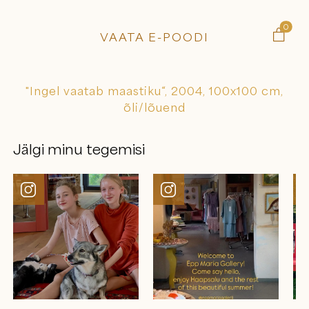
0

VAATA E-POODI
"Ingel vaatab maastiku“, 2004, 100x100 cm,
õli/lõuend
Jälgi minu tegemisi

