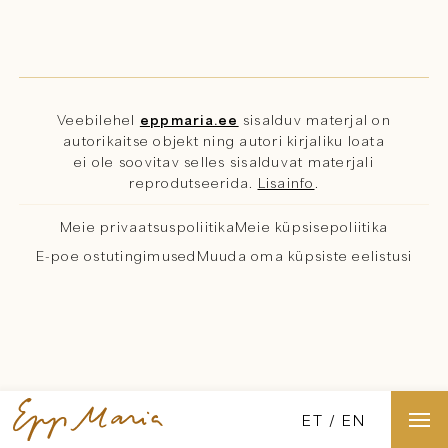
Veebilehel
eppmaria.ee
sisalduv materjal on
autorikaitse objekt ning autori kirjaliku loata
ei ole soovitav selles sisalduvat materjali
reprodutseerida.
Lisainfo
.
Meie privaatsuspoliitika
Meie küpsisepoliitika
E-poe ostutingimused
Muuda oma küpsiste eelistusi
ET
EN