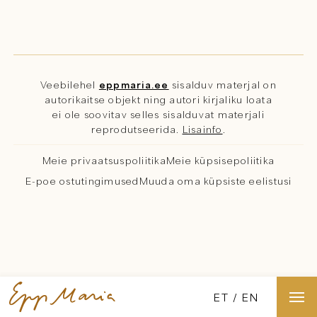
Veebilehel
eppmaria.ee
sisalduv materjal on
autorikaitse objekt ning autori kirjaliku loata
ei ole soovitav selles sisalduvat materjali
reprodutseerida.
Lisainfo
.
Meie privaatsuspoliitika
Meie küpsisepoliitika
E-poe ostutingimused
Muuda oma küpsiste eelistusi
ET
EN