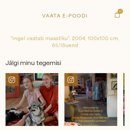
0

VAATA E-POODI
"Ingel vaatab maastiku“, 2004, 100x100 cm,
õli/lõuend
Jälgi minu tegemisi

