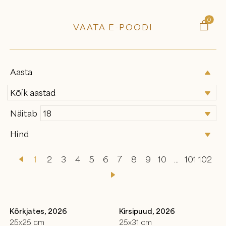
0

VAATA E-POODI
Aasta
Näitab
Hind
1
2
3
4
5
6
7
8
9
10
...
101
102
Kõrkjates, 2026
Kirsipuud, 2026
25x25 cm
25x31 cm