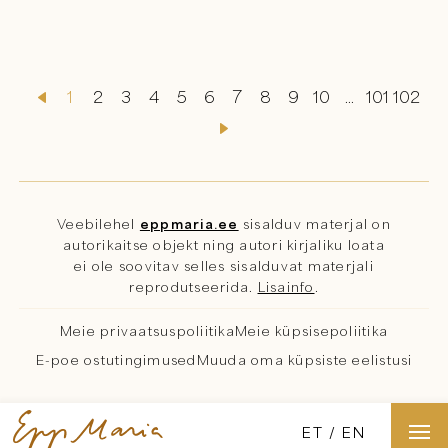
1
2
3
4
5
6
7
8
9
10
...
101
102
Veebilehel
eppmaria.ee
sisalduv materjal on
autorikaitse objekt ning autori kirjaliku loata
ei ole soovitav selles sisalduvat materjali
reprodutseerida.
Lisainfo
.
Meie privaatsuspoliitika
Meie küpsisepoliitika
E-poe ostutingimused
Muuda oma küpsiste eelistusi
ET
EN