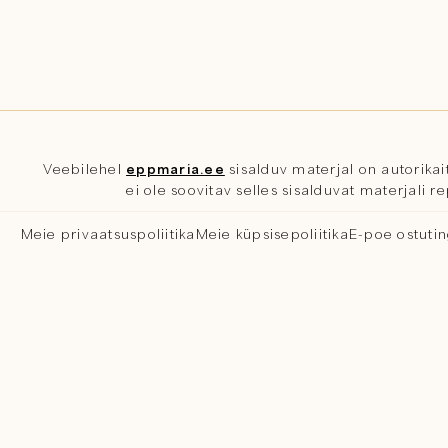
Veebilehel
eppmaria.ee
sisalduv materjal on autorikait
ei ole soovitav selles sisalduvat materjali 
Meie privaatsuspoliitika
Meie küpsisepoliitika
E-poe ostuti