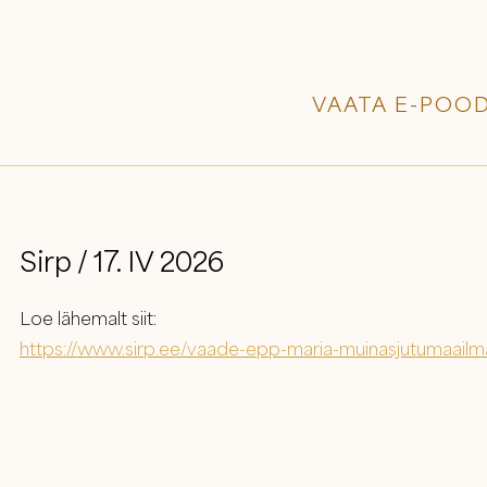
VAATA E-POOD
Sirp / 17. IV 2026
Loe lähemalt siit:
https://www.sirp.ee/vaade-epp-maria-muinasjutumaailm