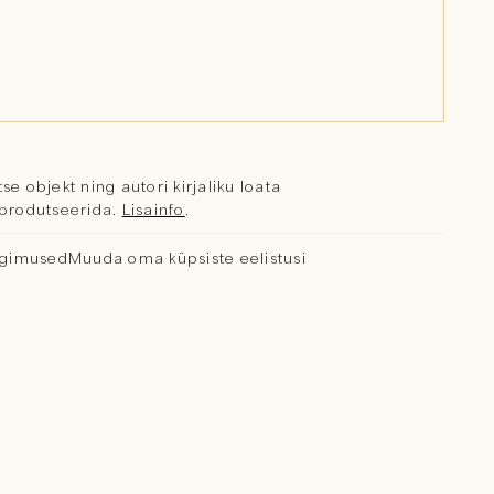
se objekt ning autori kirjaliku loata
reprodutseerida.
Lisainfo
.
ngimused
Muuda oma küpsiste eelistusi