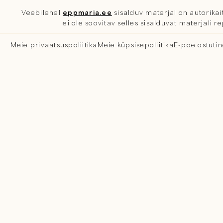
Veebilehel
eppmaria.ee
sisalduv materjal on autorikait
ei ole soovitav selles sisalduvat materjali 
Meie privaatsuspoliitika
Meie küpsisepoliitika
E-poe ostuti