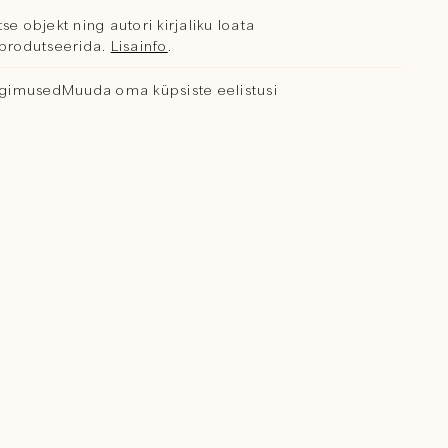
se objekt ning autori kirjaliku loata
reprodutseerida.
Lisainfo
.
ngimused
Muuda oma küpsiste eelistusi