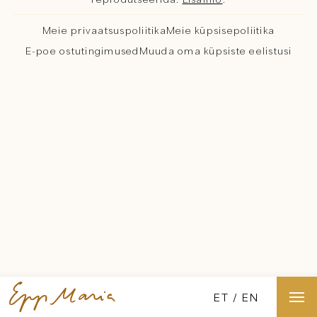
Meie privaatsuspoliitika
Meie küpsisepoliitika
E-poe ostutingimused
Muuda oma küpsiste eelistusi
ET
EN