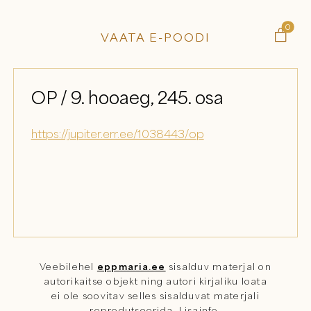
0

VAATA E-POODI
OP / 9. hooaeg, 245. osa
https://jupiter.err.ee/1038443/op
Veebilehel
eppmaria.ee
sisalduv materjal on
autorikaitse objekt ning autori kirjaliku loata
ei ole soovitav selles sisalduvat materjali
reprodutseerida.
Lisainfo
.