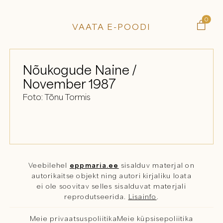
0

VAATA E-POODI
Nõukogude Naine /
November 1987
Foto: Tõnu Tormis
Veebilehel
eppmaria.ee
sisalduv materjal on
autorikaitse objekt ning autori kirjaliku loata
ei ole soovitav selles sisalduvat materjali
reprodutseerida.
Lisainfo
.
Meie privaatsuspoliitika
Meie küpsisepoliitika