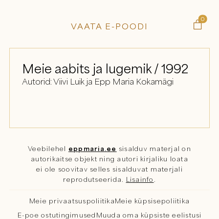
0

VAATA E-POODI
Meie aabits ja lugemik / 1992
Autorid: Viivi Luik ja Epp Maria Kokamägi
Veebilehel
eppmaria.ee
sisalduv materjal on
autorikaitse objekt ning autori kirjaliku loata
ei ole soovitav selles sisalduvat materjali
reprodutseerida.
Lisainfo
.
Meie privaatsuspoliitika
Meie küpsisepoliitika
E-poe ostutingimused
Muuda oma küpsiste eelistusi