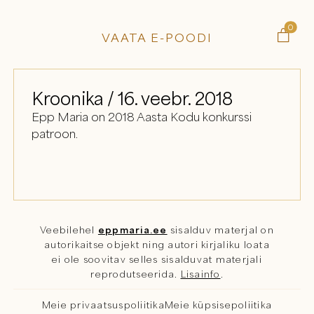
0

VAATA E-POODI
Kroonika / 16. veebr. 2018
Epp Maria on 2018 Aasta Kodu konkurssi
patroon.
Veebilehel
eppmaria.ee
sisalduv materjal on
autorikaitse objekt ning autori kirjaliku loata
ei ole soovitav selles sisalduvat materjali
reprodutseerida.
Lisainfo
.
Meie privaatsuspoliitika
Meie küpsisepoliitika