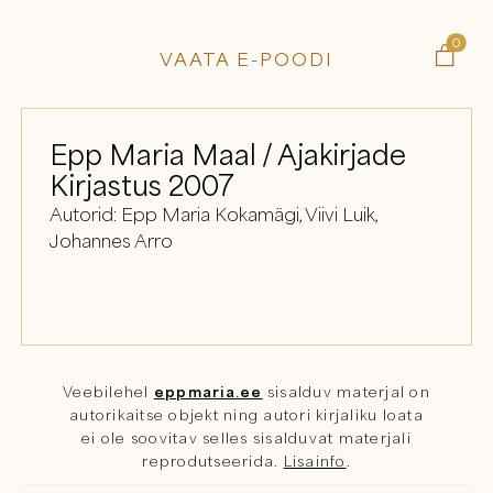
0

VAATA E-POODI
Epp Maria Maal / Ajakirjade
Kirjastus 2007
Autorid: Epp Maria Kokamägi, Viivi Luik,
Johannes Arro
Veebilehel
eppmaria.ee
sisalduv materjal on
autorikaitse objekt ning autori kirjaliku loata
ei ole soovitav selles sisalduvat materjali
reprodutseerida.
Lisainfo
.