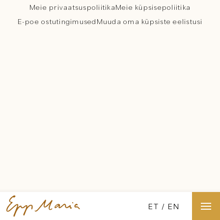
Meie privaatsuspoliitika
Meie küpsisepoliitika
E-poe ostutingimused
Muuda oma küpsiste eelistusi
ET
EN