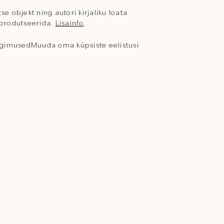
se objekt ning autori kirjaliku loata
reprodutseerida.
Lisainfo
.
ngimused
Muuda oma küpsiste eelistusi