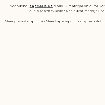
Veebilehel
eppmaria.ee
sisalduv materjal on autorikait
ei ole soovitav selles sisalduvat materjali 
Meie privaatsuspoliitika
Meie küpsisepoliitika
E-poe ostuti