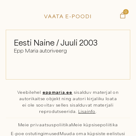
0

VAATA E-POODI
Eesti Naine / Juuli 2003
Epp Maria autoriveerg
Veebilehel
eppmaria.ee
sisalduv materjal on
autorikaitse objekt ning autori kirjaliku loata
ei ole soovitav selles sisalduvat materjali
reprodutseerida.
Lisainfo
.
Meie privaatsuspoliitika
Meie küpsisepoliitika
E-poe ostutingimused
Muuda oma küpsiste eelistusi