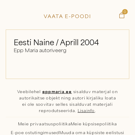
0

VAATA E-POODI
Eesti Naine / Aprill 2004
Epp Maria autoriveerg
Veebilehel
eppmaria.ee
sisalduv materjal on
autorikaitse objekt ning autori kirjaliku loata
ei ole soovitav selles sisalduvat materjali
reprodutseerida.
Lisainfo
.
Meie privaatsuspoliitika
Meie küpsisepoliitika
E-poe ostutingimused
Muuda oma küpsiste eelistusi