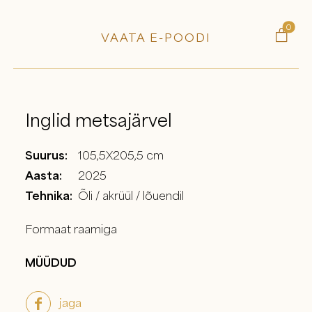
0

VAATA E-POODI
Inglid metsajärvel
Suurus:
105,5X205,5 cm
Aasta:
2025
Tehnika:
Õli / akrüül / lõuendil
Formaat raamiga
MÜÜDUD
jaga
