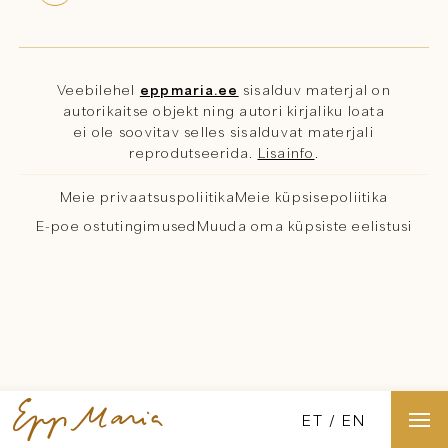
Veebilehel
eppmaria.ee
sisalduv materjal on
autorikaitse objekt ning autori kirjaliku loata
ei ole soovitav selles sisalduvat materjali
reprodutseerida.
Lisainfo
.
Meie privaatsuspoliitika
Meie küpsisepoliitika
E-poe ostutingimused
Muuda oma küpsiste eelistusi
ET
EN