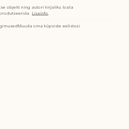
se objekt ning autori kirjaliku loata
reprodutseerida.
Lisainfo
.
ngimused
Muuda oma küpsiste eelistusi