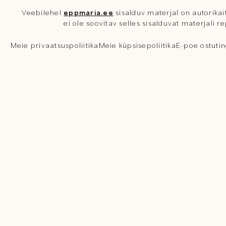
Veebilehel
eppmaria.ee
sisalduv materjal on autorikait
ei ole soovitav selles sisalduvat materjali 
Meie privaatsuspoliitika
Meie küpsisepoliitika
E-poe ostuti