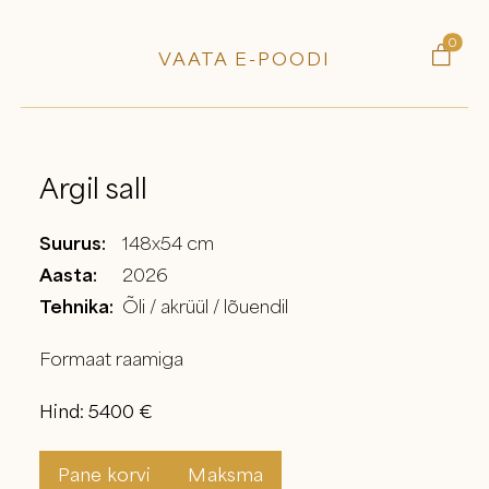
0

VAATA E-POODI
Argil sall
Suurus:
148x54 cm
Aasta:
2026
Tehnika:
Õli / akrüül / lõuendil
Formaat raamiga
Hind: 5400 €
Pane korvi
Maksma