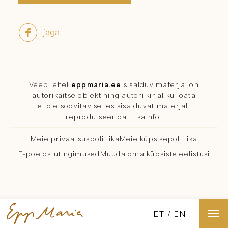
jaga

Veebilehel
eppmaria.ee
sisalduv materjal on
autorikaitse objekt ning autori kirjaliku loata
ei ole soovitav selles sisalduvat materjali
reprodutseerida.
Lisainfo
.
Meie privaatsuspoliitika
Meie küpsisepoliitika
E-poe ostutingimused
Muuda oma küpsiste eelistusi
ET
EN