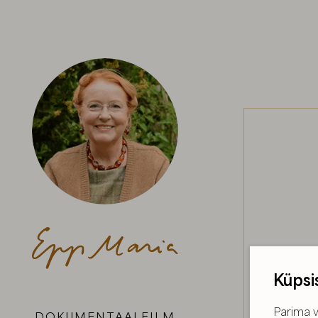
Küpsi
Parima v
DOKUMENTAALFILM