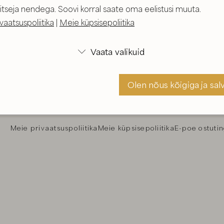
itseja nendega. Soovi korral saate oma eelistusi muuta.
vaatsuspoliitika
|
Meie küpsisepoliitika
Vaata valikuid

Olen nõus kõigiga ja sal
Veebilehel
eppmaria.ee
sisalduv materjal on autorikait
ei ole soovitav selles sisalduvat materjali 
Olen nõus ja sal
Meie privaatsuspoliitika
Meie küpsisepoliitika
E-poe ostuti