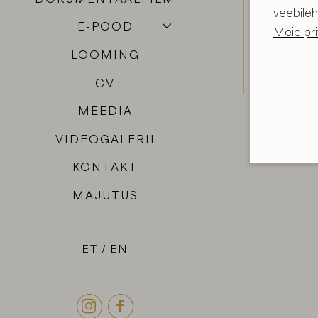
veebileh
E-POOD
Meie pri
LOOMING
CV
MEEDIA
VIDEOGALERII
KONTAKT
MAJUTUS
ET
EN

