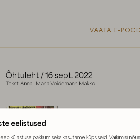
VAATA E-POOD
Ôhtuleht / 16 sept. 2022
Tekst: Anna -Maria Veidemann Makko
ste eelistused
eebikülastuse pakkumiseks kasutame küpsiseid. Vaikimisi nõus