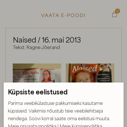
0

VAATA E-POODI
Naised / 16. mai 2013
Tekst: Ragne Jõerand
Küpsiste eelistused
Parima veebikülastuse pakkumiseks kasutame
küpsiseid. Vaikimisi nõustub teie veebilehitseja
nendega. Soovi korral saate oma eelistusi muuta.
Meie privaatsuspoliitika
|
Meie küpsisepoliitika