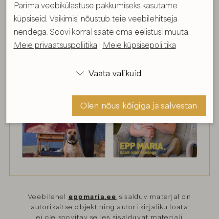
Parima veebikülastuse pakkumiseks kasutame
küpsiseid. Vaikimisi nõustub teie veebilehitseja
nendega. Soovi korral saate oma eelistusi muuta.
Meie privaatsuspoliitika
|
Meie küpsisepoliitika
Vaata valikuid

Olen nõus kõigiga ja salvestan
Olen nõus ja salvestan
Veebilehel
eppmaria.ee
sisalduv materjal on
autorikaitse objekt ning autori kirjaliku loata
ei ole soovitav selles sisalduvat materjali