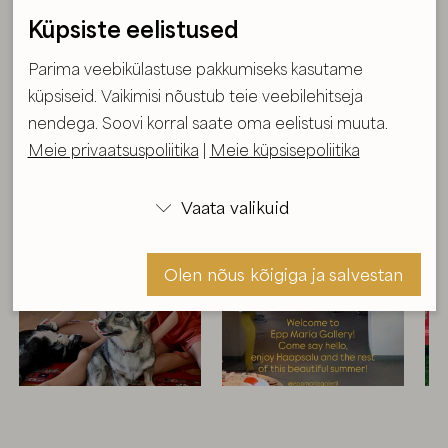
Küpsiste eelistused
Parima veebikülastuse pakkumiseks kasutame
"Ingel vaatab maastiku“, 2004, 100x100 cm,
küpsiseid. Vaikimisi nõustub teie veebilehitseja
õli/lõuend
nendega. Soovi korral saate oma eelistusi muuta.
Meie privaatsuspoliitika
|
Meie küpsisepoliitika
Jälgi minu tegemisi
Vaata valikuid



Olen nõus kõigiga ja salvestan
Olen nõus ja salvestan