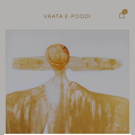
0

VAATA E-POODI