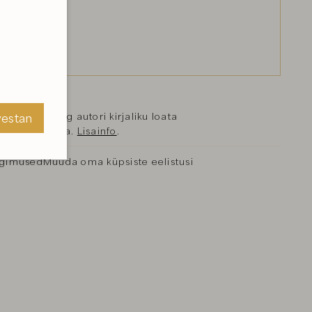
se objekt ning autori kirjaliku loata
vestan
reprodutseerida.
Lisainfo
.
ngimused
Muuda oma küpsiste eelistusi
vestan