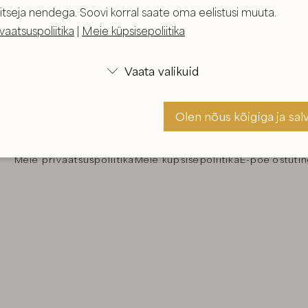
itseja nendega. Soovi korral saate oma eelistusi muuta.
vaatsuspoliitika
|
Meie küpsisepoliitika
Vaata valikuid

Veebilehel
eppmaria.ee
sisalduv materjal on autorikait
Olen nõus kõigiga ja sal
ei ole soovitav selles sisalduvat materjali 
Meie privaatsuspoliitika
Meie küpsisepoliitika
E-poe ostuti
Olen nõus ja sal