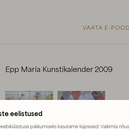
VAATA E-POOD
Epp Maria Kunstikalender 2009
ste eelistused
eebikülastuse pakkumiseks kasutame küpsiseid. Vaikimisi nõus