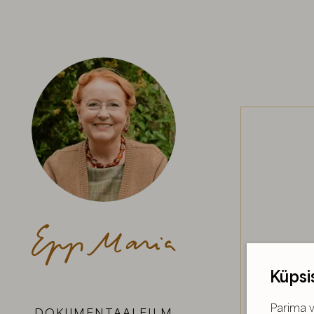
Küpsi
Parima v
DOKUMENTAALFILM