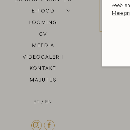
veebileh
E-POOD
Meie pri
LOOMING
CV
MEEDIA
VIDEOGALERII
KONTAKT
MAJUTUS
ET
EN

