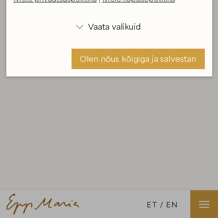
Vaata valikuid

Olen nõus kõigiga ja salvestan
Olen nõus ja salvestan
ET
EN