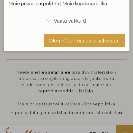
Meie privaatsuspoliitika
|
Meie küpsisepoliitika
Vaata valikuid

Olen nõus kõigiga ja salvestan
Veebilehel
eppmaria.ee
sisalduv materjal on
Olen nõus ja salvestan
autorikaitse objekt ning autori kirjaliku loata
ei ole soovitav selles sisalduvat materjali
reprodutseerida.
Lisainfo
.
Meie privaatsuspoliitika
Meie küpsisepoliitika
E-poe ostutingimused
Muuda oma küpsiste eelistusi