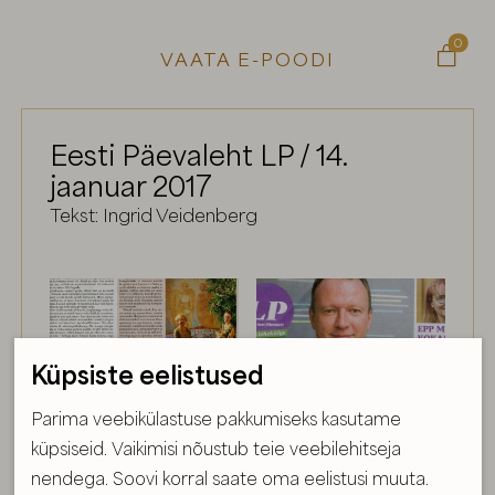
0

VAATA E-POODI
Eesti Päevaleht LP / 14.
jaanuar 2017
Tekst: Ingrid Veidenberg
Küpsiste eelistused
Parima veebikülastuse pakkumiseks kasutame
küpsiseid. Vaikimisi nõustub teie veebilehitseja
nendega. Soovi korral saate oma eelistusi muuta.