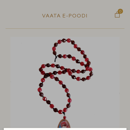
0

VAATA E-POODI