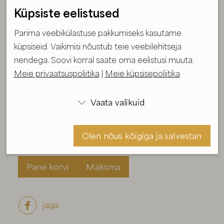
Küpsiste eelistused
Parima veebikülastuse pakkumiseks kasutame
küpsiseid. Vaikimisi nõustub teie veebilehitseja
Väike kaelakee 3
nendega. Soovi korral saate oma eelistusi muuta.
Meie privaatsuspoliitika
|
Meie küpsisepoliitika
Suurus:
Kee pikkus 35 cm, medaljon 4X2,5 cm
Aasta:
2022
Vaata valikuid

Klaashelmed. Punane puit.
Olen nõus kõigiga ja salvestan
Hind: 60 €
Pane korvi
Maksma
Olen nõus ja salvestan
jaga
