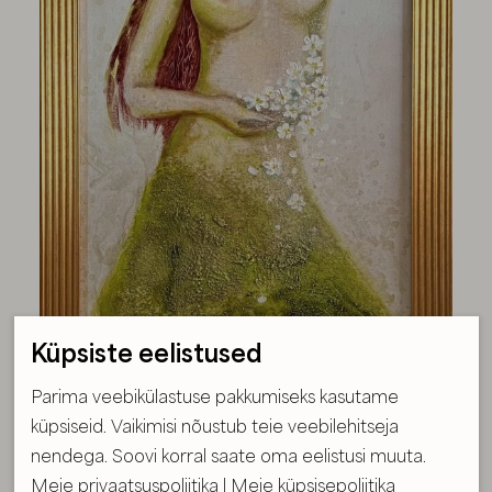
Küpsiste eelistused
Parima veebikülastuse pakkumiseks kasutame
küpsiseid. Vaikimisi nõustub teie veebilehitseja
nendega. Soovi korral saate oma eelistusi muuta.
Meie privaatsuspoliitika
|
Meie küpsisepoliitika