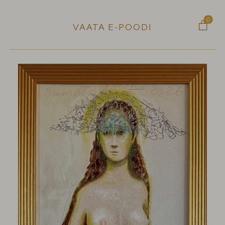
0

VAATA E-POODI