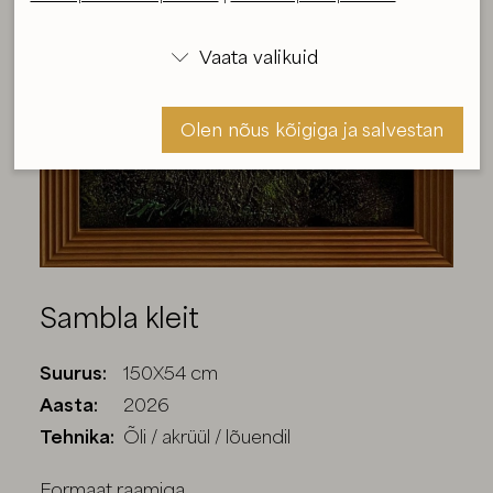
Vaata valikuid

Olen nõus kõigiga ja salvestan
Olen nõus ja salvestan
Sambla kleit
Suurus:
150X54 cm
Aasta:
2026
Tehnika:
Õli / akrüül / lõuendil
Formaat raamiga