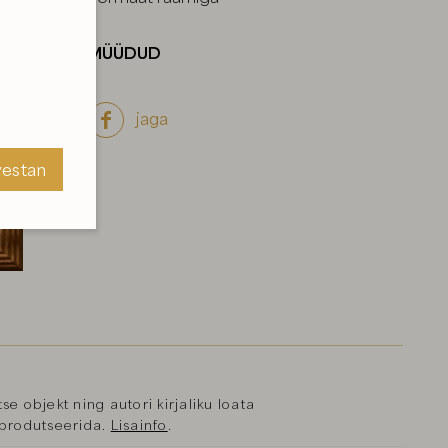
MÜÜDUD
jaga

vestan
vestan
se objekt ning autori kirjaliku loata
reprodutseerida.
Lisainfo
.