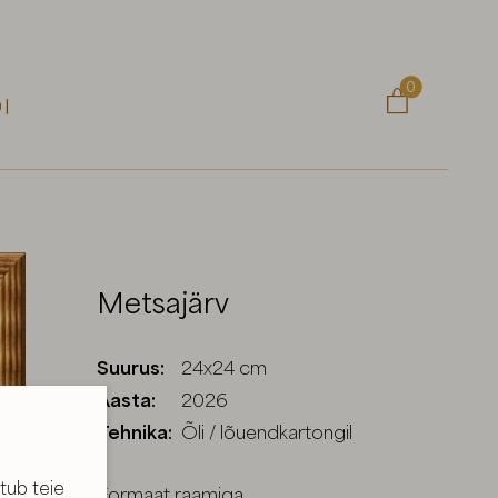
0

I
Metsajärv
Suurus:
24x24 cm
Aasta:
2026
Tehnika:
Õli / lõuendkartongil
tub teie
Formaat raamiga