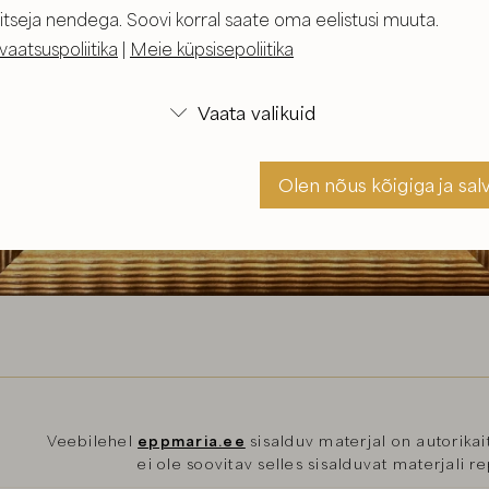
itseja nendega. Soovi korral saate oma eelistusi muuta.
vaatsuspoliitika
|
Meie küpsisepoliitika
Vaata valikuid

Olen nõus kõigiga ja sal
Olen nõus ja sal
Veebilehel
eppmaria.ee
sisalduv materjal on autorikait
ei ole soovitav selles sisalduvat materjali 