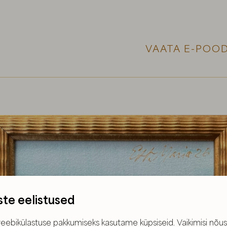
VAATA E-POOD
ste eelistused
eebikülastuse pakkumiseks kasutame küpsiseid. Vaikimisi nõus