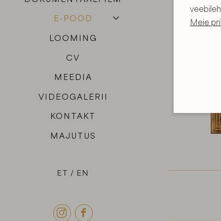
veebileh
E-POOD
Meie pri
LOOMING
CV
MEEDIA
VIDEOGALERII
KONTAKT
MAJUTUS
ET
EN

