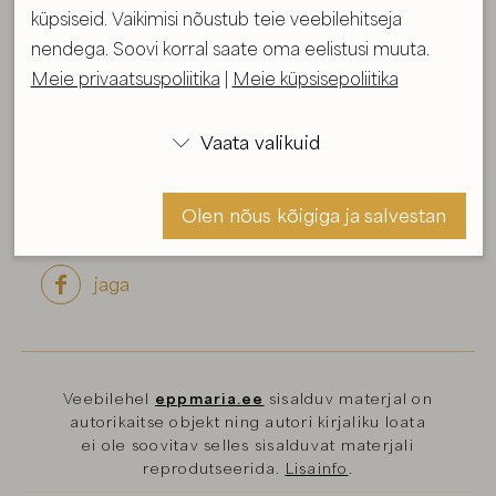
küpsiseid. Vaikimisi nõustub teie veebilehitseja
Tehnika:
Õli / akrüül / lõuendil
nendega. Soovi korral saate oma eelistusi muuta.
Meie privaatsuspoliitika
|
Meie küpsisepoliitika
Formaat raamiga
Hind: 10800 €
Vaata valikuid

Pane korvi
Maksma
Olen nõus kõigiga ja salvestan
jaga

Olen nõus ja salvestan
Veebilehel
eppmaria.ee
sisalduv materjal on
autorikaitse objekt ning autori kirjaliku loata
ei ole soovitav selles sisalduvat materjali
reprodutseerida.
Lisainfo
.