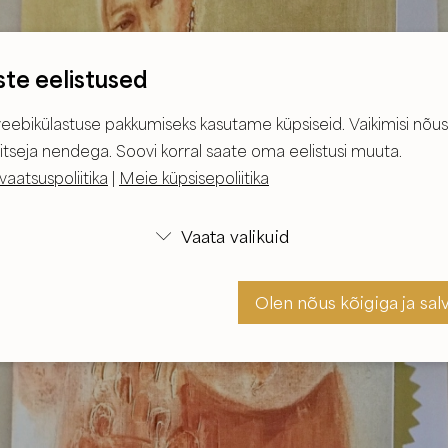
ste eelistused
eebikülastuse pakkumiseks kasutame küpsiseid. Vaikimisi nõus
itseja nendega. Soovi korral saate oma eelistusi muuta.
vaatsuspoliitika
|
Meie küpsisepoliitika
Vaata valikuid

Olen nõus kõigiga ja sal
Olen nõus ja sal