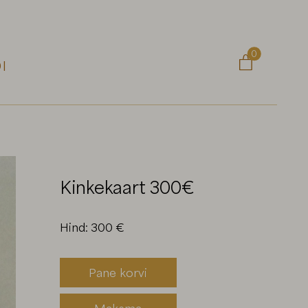
0

I
Kinkekaart 300€
Hind: 300 €
Pane korvi