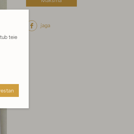
Maksma
jaga

tub teie
vestan
vestan