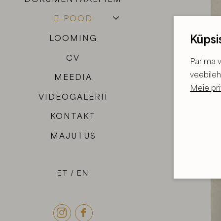
E-POOD
Küpsi
LOOMING
CV
Parima v
veebileh
MEEDIA
Meie pri
VIDEOGALERII
KONTAKT
MAJUTUS
ET
EN

